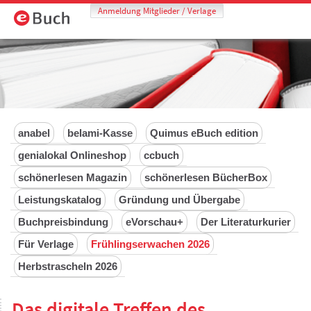
Anmeldung Mitglieder / Verlage
anabel
belami-Kasse
Quimus eBuch edition
genialokal Onlineshop
ccbuch
schönerlesen Magazin
schönerlesen BücherBox
Leistungskatalog
Gründung und Übergabe
Buchpreisbindung
eVorschau+
Der Literaturkurier
Für Verlage
Frühlingserwachen 2026
Herbstrascheln 2026
Das digitale Treffen des